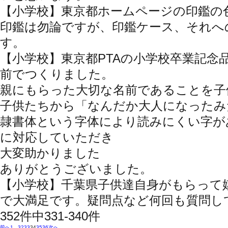
【小学校】東京都
ホームページの印鑑の
印鑑は勿論ですが、印鑑ケース、それへ
す。
【小学校】東京都
PTAの小学校卒業記
前でつくりました。
親にもらった大切な名前であることを子
子供たちから「なんだか大人になったみ
隷書体という字体により読みにくい字が
に対応していただき
大変助かりました
ありがとうございました。
【小学校】千葉県
子供達自身がもらって
で大満足です。疑問点など何回も質問し
352件中331-340件
前へ
1
...
32
33
34
35
36
次へ